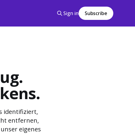
Sign in
Subscribe
Bug.
nkens.
identifiziert,
cht entfernen,
 unser eigenes