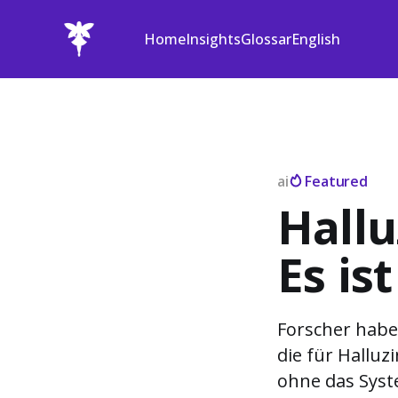
Home
Insights
Glossar
English
ai
Featured
Hallu
Es is
Forscher haben
die für Halluz
ohne das Syst