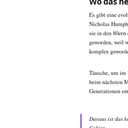
Wo das h
Es gibt eine evo
Nicholas Humphr
sie in den 80ern
geworden, weil 
komplex geword
Täusche, um im V
beim nächsten Ma
Generationen en
Daraus ist das 
Gehirn.