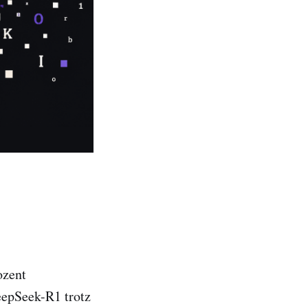
ozent
DeepSeek-R1 trotz