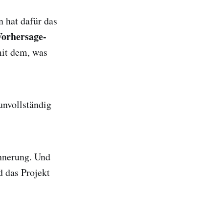
n hat dafür das
Vorhersage-
mit dem, was
unvollständig
nnerung. Und
d das Projekt