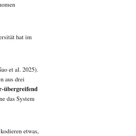
änomen
sität hat im
ao et al. 2025).
n aus drei
r-übergreifend
hne das System
 kodieren etwas,