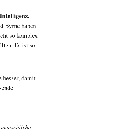
Intelligenz
.
rd Byrne haben
icht so komplex
ten. Es ist so
e besser, damit
usende
 menschliche