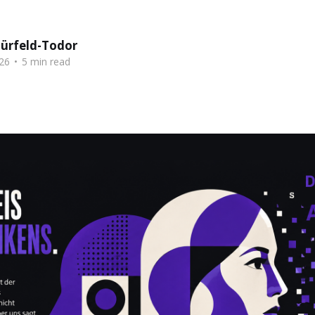
hürfeld-Todor
26
•
5 min read