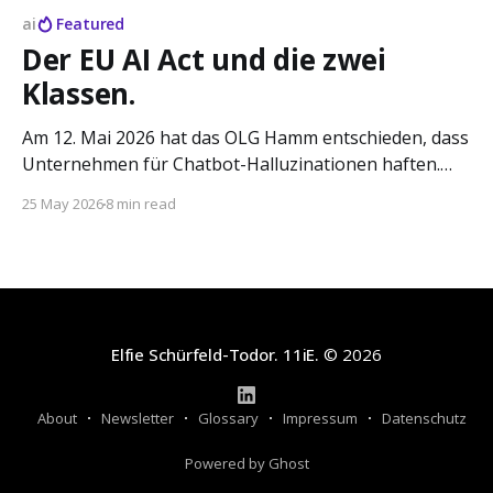
ai
Featured
Der EU AI Act und die zwei
Klassen.
Am 12. Mai 2026 hat das OLG Hamm entschieden, dass
Unternehmen für Chatbot-Halluzinationen haften.
Eine Lektüre des EU AI Act als das, was er ist: eine
25 May 2026
8 min read
Verteilung von Spielraum.
Elfie Schürfeld-Todor. 11iE.
© 2026
About
Newsletter
Glossary
Impressum
Datenschutz
Powered by Ghost