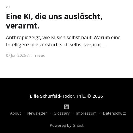
ai
Eine KI, die uns auslöscht,
verarmt.
Anthropic zeigt, wie KI sich selbst baut. Warum eine
Intelligenz, die zerstört, sich selbst verarmt.
Bedeutung ist Beziehung, nicht Kontrolle.
07 Jun 2026
7 min read
Elfie Schürfeld-Todor. 11iE.
© 2026
About
Newsletter
Glossary
Impressum
Datenschutz
Powered by Ghost