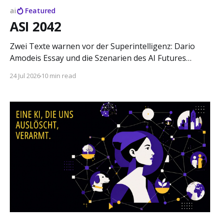
ai
Featured
ASI 2042
Zwei Texte warnen vor der Superintelligenz: Dario
Amodeis Essay und die Szenarien des AI Futures
Project. Wer sie als Erziehung liest, findet ein
24 Jul 2026
10 min read
Experiment, das seine eigene Angst erzeugt, ein
Genre, das davon lebt, und eine Frage, die keiner
stellt.