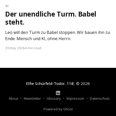
ai
Der unendliche Turm. Babel
steht.
Leo will den Turm zu Babel stoppen. Wir bauen ihn zu
Ende. Mensch und KI, ohne Herrn.
29 May 2026
4 min read
Elfie Schürfeld-Todor. 11iE.
© 2026
About
Newsletter
Glossary
Impressum
Datenschutz
Powered by Ghost