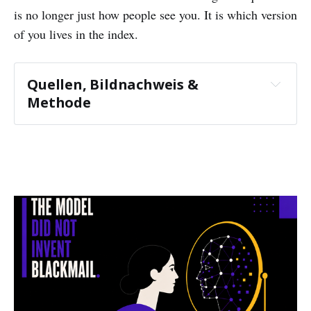
is no longer just how people see you. It is which version
of you lives in the index.
Quellen, Bildnachweis & 
Methode 
Quellen
Eigene Grundlage
Schürfeld-Todor, E. (2016). Der Mensch 
als Marke. Eine Untersuchung zur 
Übertragbarkeit des Markenbegriffs auf 
den Menschen (The human as brand 
name. A survey on the transferability of 
brand name to humans). Bachelor-Thesis.